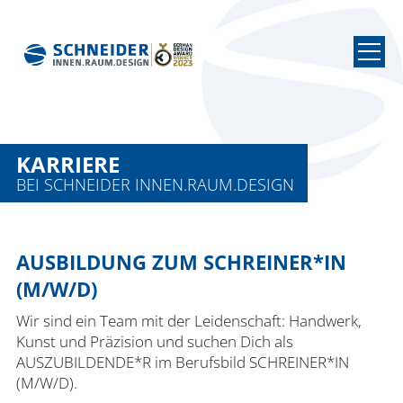
Anfahrt
09371 947300
info@schneider-raum.de
KARRIERE
BEI SCHNEIDER INNEN.RAUM.DESIGN
Suche
START
AUSBILDUNG ZUM SCHREINER*IN
PROJEKTE
(M/W/D)
ÜBER UNS
Wir sind ein Team mit der Leidenschaft: Handwerk,
Kunst und Präzision und suchen Dich als
Team
AUSZUBILDENDE*R im Berufsbild SCHREINER*IN
Werkstatt
(M/W/D).